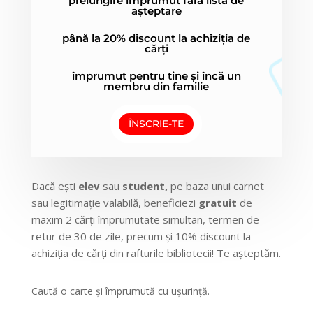
prelungire împrumut fără listă de
așteptare
până la 20% discount la achiziția de
cărți
împrumut pentru tine și încă un
membru din familie
ÎNSCRIE-TE
Dacă ești
elev
sau
student,
pe baza unui carnet
sau legitimație valabilă, beneficiezi
gratuit
de
maxim 2 cărți împrumutate simultan, termen de
retur de 30 de zile, precum și 10% discount la
achiziția de cărți din rafturile bibliotecii! Te așteptăm.
Caută o carte și împrumută cu ușurință.